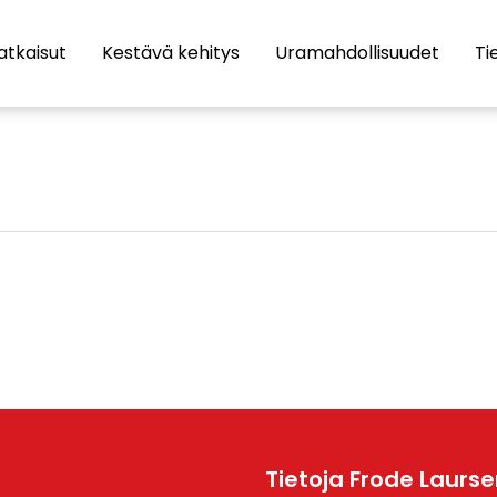
atkaisut
Kestävä kehitys
Uramahdollisuudet
Ti
Tietoja Frode Laurse