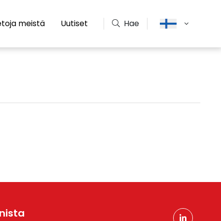
etoja meistä
Uutiset
Hae
nista