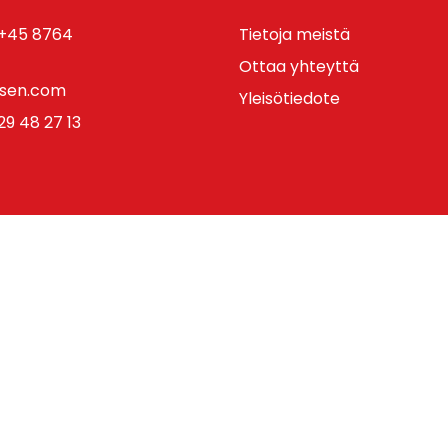
+45 8764
Tietoja meistä
Ottaa yhteyttä
rsen.com
Yleisötiedote
9 48 27 13