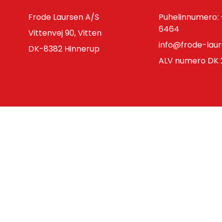
Frode Laursen A/S
Puhelinnumero:
6464
Vittenvej 90, Vitten
info@frode-lau
DK-8382 Hinnerup
ALV numero DK 2