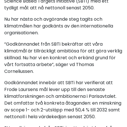
Science Based Targets initiative (SBTi) med ett
tydligt mål: att nå nettonoll senast 2050.
Nu har nästa och avgörande steg tagits och
klimatmålen har godkänts av den internationella
organisationen.
”Godkännandet från SBTi bekräftar att våra
klimatmål är tillräckligt ambitiösa för att göra verklig
skillnad. Nu har vi en konkret och erkänd grund för
vårt fortsatta arbete”, säger vd Thomas
Corneliussen.
Godkännandet innebär att SBTi har verifierat att
Frode Laursens mål lever upp till den senaste
klimatforskningen och ambitionerna i Parisavtalet.
Det omfattar två konkreta åtaganden: en minskning
av scope 1- och 2-utsläpp med 50,4 % till 2032 samt
nettonoll i hela värdekedjan senast 2050.