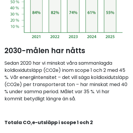
2030-målen har nåtts
Sedan 2020 har vi minskat våra sammanlagda
koldioxidutsläpp (CO2e) inom scope 1 och 2 med 45
%. Vår energiintensitet – det vill säga koldioxidutsläpp
(CO2e) per transporterat ton – har minskat med 40
% under samma period. Målet var 35 %. Vi har
kommit betydligt längre än så.
Totala CO₂e-utsläpp i scope 1 och 2