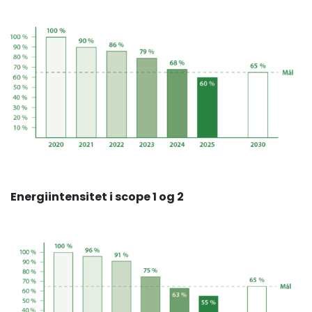
Energiintensitet i scope 1 og 2