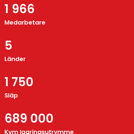
1 966
Medarbetare
5
Länder
1 750
Släp
689 000
Kvm lagringsutrymme