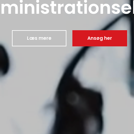
ministrationse
Læs mere
Ansøg her