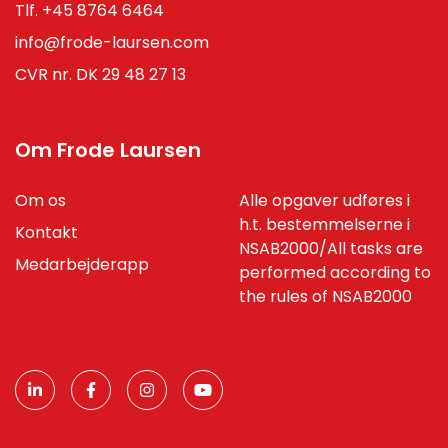
Tlf.
+45 8764 6464
info@frode-laursen.com
CVR nr. DK 29 48 27 13
Om Frode Laursen
Om os
Alle opgaver udføres i
h.t. bestemmelserne i
Kontakt
NSAB2000/All tasks are
Medarbejderapp
performed according to
the rules of NSAB2000