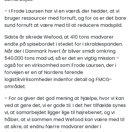
– I Frode Laursen har vi en værdi, der hedder, at vi
bruger ressourcer med fornuft, og for os er det bare
sund fornuft at være med til at reducere madspild.
Sidste år sikrede Wefood, at 410 tons madvarer
endte på spisebordet i stedet for i skraldespanden.
Når der i Danmark hvert år bliver smidt omkring
540.000 tons mad ud, så er det en vigtig mission –
også for en virksomhed som Frode Laursen, der i
forvejen er en af Nordens førende
logistikvirksomheder indenfor detail og FMCG-
området.
– For os giver det god mening at hjælpe, hvor vi kan
ved at gøre det, vi er gode til. I det her tilfælde synes
vi, at samarbejdet ligger lige til højrebenet, og vi
håber, at vi sammen med Wefood kan være med til
at sikre, at endnu færre madvarer ender i