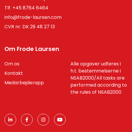
Tlf.
+45 8764 6464
info@frode-laursen.com
CVR nr. DK 29 48 27 13
Om Frode Laursen
Om os
Alle opgaver udføres i
h.t. bestemmelserne i
Kontakt
NSAB2000/All tasks are
Medarbejderapp
performed according to
the rules of NSAB2000