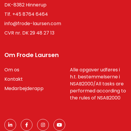
DK-8382 Hinnerup
Tlf.
+45 8764 6464
info@frode-laursen.com
CVR nr. DK 29 48 27 13
Om Frode Laursen
Om os
Alle opgaver udføres i
h.t. bestemmelserne i
Kontakt
NSAB2000/All tasks are
Medarbejderapp
performed according to
the rules of NSAB2000