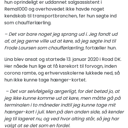
hun oprindeligt er uddannet salgsassistent i
Rema1000 og overhovedet ikke havde noget
kendskab til transportbranchen, før hun søgte ind
som chaufførlærling.
– Det var bare noget jeg sprang ud i. Jeg fandt ud
af, at jeg gerne ville ud at køre, så jeg søgte ind til
Frode Laursen som chaufførlærling,
fortæller hun.
Lina blev ansat og startede 13. januar 2020 i Road DK.
Her nåede hun lige at få kørekort til forvogn, inden
corona ramte, og erhvervsskolerne lukkede ned, så
hun ikke kunne tage hænger-kortet.
– Det var selvfølgelig ærgerligt, for det betød jo, at
jeg ikke kunne komme ud at køre, men måtte gå på
terminalen i to måneder indtil jeg kunne tage mit
hænger-kort i juli. Men på den anden side, så kender
jeg til lageret nu, og ved hvor alting står, så jeg har
valgt at se det som en fordel.